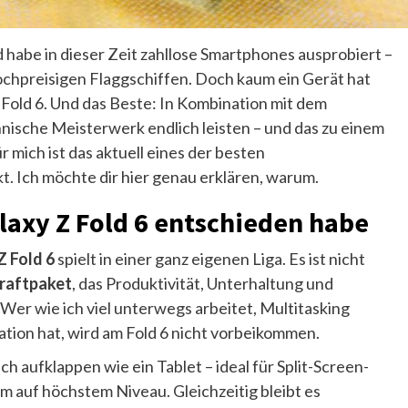
d habe in dieser Zeit zahllose Smartphones ausprobiert –
hochpreisigen Flaggschiffen. Doch kaum ein Gerät hat
 Fold 6. Und das Beste: In Kombination mit dem
hnische Meisterwerk endlich leisten – und das zu einem
 mich ist das aktuell eines der besten
 Ich möchte dir hier genau erklären, warum.
laxy Z Fold 6 entschieden habe
Z Fold 6
spielt in einer ganz eigenen Liga. Es ist nicht
raftpaket
, das Produktivität, Unterhaltung und
Wer wie ich viel unterwegs arbeitet, Multitasking
ation hat, wird am Fold 6 nicht vorbeikommen.
ich aufklappen wie ein Tablet – ideal für Split-Screen-
m auf höchstem Niveau. Gleichzeitig bleibt es