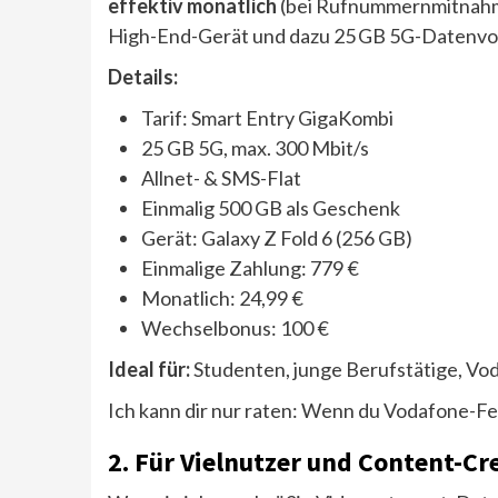
effektiv monatlich
(bei Rufnummernmitnahme
High-End-Gerät und dazu 25 GB 5G-Datenvo
Details:
Tarif: Smart Entry GigaKombi
25 GB 5G, max. 300 Mbit/s
Allnet- & SMS-Flat
Einmalig 500 GB als Geschenk
Gerät: Galaxy Z Fold 6 (256 GB)
Einmalige Zahlung: 779 €
Monatlich: 24,99 €
Wechselbonus: 100 €
Ideal für:
Studenten, junge Berufstätige, V
Ich kann dir nur raten: Wenn du Vodafone-Fe
2.
Für Vielnutzer und Content-Cr