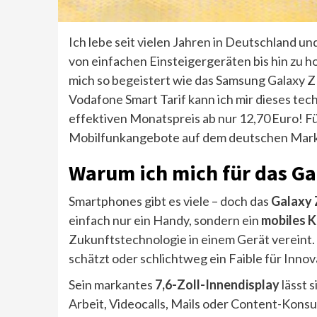
Ich lebe seit vielen Jahren in Deutschland un
von einfachen Einsteigergeräten bis hin zu 
mich so begeistert wie das Samsung Galaxy Z
Vodafone Smart Tarif kann ich mir dieses tec
effektiven Monatspreis ab nur 12,70 Euro! Für
Mobilfunkangebote auf dem deutschen Markt.
Warum ich mich für das Ga
Smartphones gibt es viele – doch das
Galaxy 
einfach nur ein Handy, sondern ein
mobiles K
Zukunftstechnologie in einem Gerät vereint. 
schätzt oder schlichtweg ein Faible für Innov
Sein markantes
7,6-Zoll-Innendisplay
lässt s
Arbeit, Videocalls, Mails oder Content-Konsu