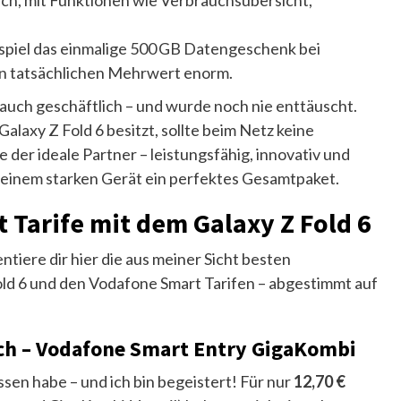
tlich, mit Funktionen wie Verbrauchsübersicht,
spiel das einmalige 500 GB Datengeschenk bei
en tatsächlichen Mehrwert enorm.
 auch geschäftlich – und wurde noch nie enttäuscht.
laxy Z Fold 6 besitzt, sollte beim Netz keine
der ideale Partner – leistungsfähig, innovativ und
s einem starken Gerät ein perfektes Gesamtpaket.
 Tarife mit dem Galaxy Z Fold 6
tiere dir hier die aus meiner Sicht besten
d 6 und den Vodafone Smart Tarifen – abgestimmt auf
ch – Vodafone Smart Entry GigaKombi
ssen habe – und ich bin begeistert! Für nur
12,70 €