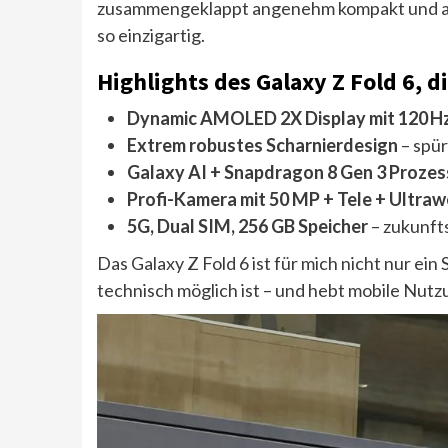
zusammengeklappt angenehm kompakt und allt
so einzigartig.
Highlights des Galaxy Z Fold 6, 
Dynamic AMOLED 2X Display mit 120 H
Extrem robustes Scharnierdesign
– spür
Galaxy AI + Snapdragon 8 Gen 3 Prozes
Profi-Kamera mit 50 MP + Tele + Ultraw
5G, Dual SIM, 256 GB Speicher
– zukunfts
Das Galaxy Z Fold 6 ist für mich nicht nur ei
technisch möglich ist – und hebt mobile Nutz