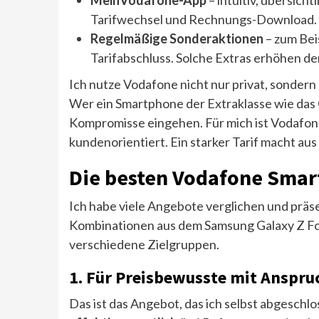
MeinVodafone-App
– intuitiv, übersich
Tarifwechsel und Rechnungs-Download.
Regelmäßige Sonderaktionen
– zum Bei
Tarifabschluss. Solche Extras erhöhen d
Ich nutze Vodafone nicht nur privat, sondern
Wer ein Smartphone der Extraklasse wie das Ga
Kompromisse eingehen. Für mich ist Vodafone 
kundenorientiert. Ein starker Tarif macht au
Die besten Vodafone Smart
Ich habe viele Angebote verglichen und präsen
Kombinationen aus dem Samsung Galaxy Z Fol
verschiedene Zielgruppen.
1.
Für Preisbewusste mit Anspru
Das ist das Angebot, das ich selbst abgeschlo