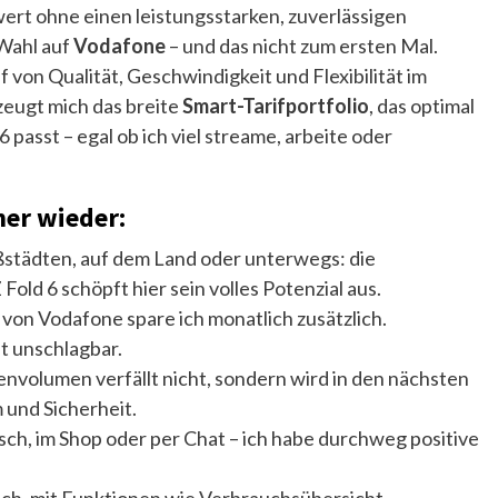
wert ohne einen leistungsstarken, zuverlässigen
 Wahl auf
Vodafone
– und das nicht zum ersten Mal.
f von Qualität, Geschwindigkeit und Flexibilität im
eugt mich das breite
Smart-Tarifportfolio
, das optimal
passt – egal ob ich viel streame, arbeite oder
er wieder:
ßstädten, auf dem Land oder unterwegs: die
ld 6 schöpft hier sein volles Potenzial aus.
von Vodafone spare ich monatlich zusätzlich.
 unschlagbar.
nvolumen verfällt nicht, sondern wird in den nächsten
 und Sicherheit.
sch, im Shop oder per Chat – ich habe durchweg positive