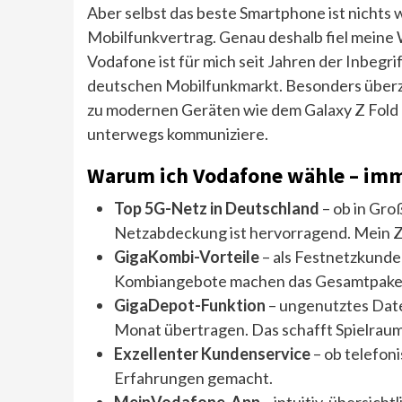
Aber selbst das beste Smartphone ist nichts 
Mobilfunkvertrag. Genau deshalb fiel meine
Vodafone ist für mich seit Jahren der Inbegrif
deutschen Mobilfunkmarkt. Besonders überz
zu modernen Geräten wie dem Galaxy Z Fold 6 
unterwegs kommuniziere.
Warum ich Vodafone wähle – imm
Top 5G-Netz in Deutschland
– ob in Gro
Netzabdeckung ist hervorragend. Mein Z Fo
GigaKombi-Vorteile
– als Festnetzkunde 
Kombiangebote machen das Gesamtpaket
GigaDepot-Funktion
– ungenutztes Date
Monat übertragen. Das schafft Spielraum
Exzellenter Kundenservice
– ob telefoni
Erfahrungen gemacht.