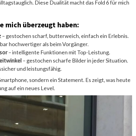
agstauglich. Diese Dualität macht das Fold 6 für mich
die mich überzeugt haben:
z
– gestochen scharf, butterweich, einfach ein Erlebnis.
bar hochwertiger als beim Vorgänger.
sor
– intelligente Funktionen mit Top-Leistung.
eitwinkel
– gestochen scharfe Bilder in jeder Situation.
sicher und leistungsfähig.
n Smartphone, sondern ein Statement. Es zeigt, was heute
ung auf ein neues Level.