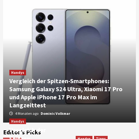
Handys
Vergleich der Spitzen-Smartphones:
Samsung Galaxy S24 Ultra, Xiaomi 17 Pro
und Apple iPhone 17 Pro Max im
Langzeittest
4 Monaten ago
Dominic Volkmar
Handys
Vergleich der
Editor’s Picks
Spitzen-
TV
Handys
Tipps