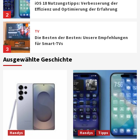
iOS 18 Nutzungstipps: Verbesserung der
Effizienz und Optimierung der Erfahrung
2
TV
Die Besten der Besten: Unsere Empfehlungen
für Smart-TVs
3
Ausgewählte Geschichte
TV
Die 5 Unverzichtbaren Smart-TVs für
Familien: Ein Umfassender Vergleich
4
Tipps
Wie Können Kinder Einen Sicheren Umgang
Mit Smartphones Lernen?
5
Handys
Handys
Handys
Tipps
Vergleich der Spitzen-Smartphones: