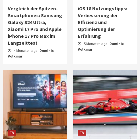
Samsung Galaxy S24 Ultra, Xiaomi 17 Pro und
Vergleich der Spitzen-
iOS 18 Nutzungstipps:
Apple iPhone 17 Pro Max im Langzeittest
1
Smartphones: Samsung
Verbesserung der
Galaxy S24 Ultra,
Effizienz und
Xiaomi 17 Pro und Apple
Optimierung der
Handys
Tipps
iOS 18 Nutzungstipps: Verbesserung der
iPhone 17 Pro Max im
Erfahrung
Effizienz und Optimierung der Erfahrung
Langzeittest
5 Monaten ago
Dominic
2
Volkmar
4 Monaten ago
Dominic
Volkmar
TV
Die Besten der Besten: Unsere Empfehlungen
für Smart-TVs
3
TV
Die 5 Unverzichtbaren Smart-TVs für
Familien: Ein Umfassender Vergleich
4
Tipps
TV
TV
Wie Können Kinder Einen Sicheren Umgang