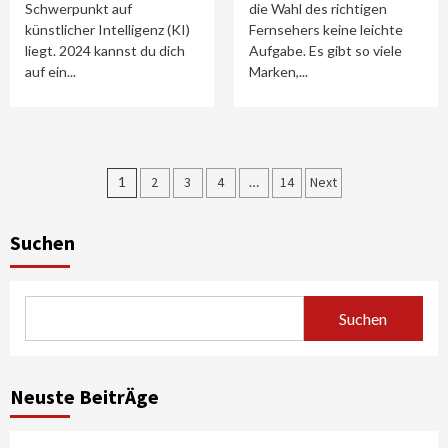
Schwerpunkt auf
die Wahl des richtigen
künstlicher Intelligenz (KI)
Fernsehers keine leichte
liegt. 2024 kannst du dich
Aufgabe. Es gibt so viele
auf ein...
Marken,...
Seitennummerierung
1
2
3
4
…
14
Next
der
Beiträge
Suchen
Suchen
Neuste BeitrÄge