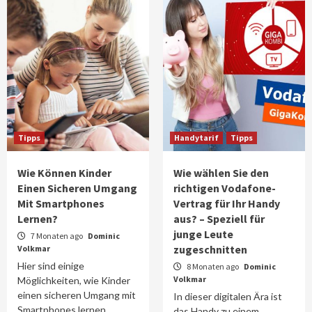
Tipps
Handytarif
Tipps
Wie Können Kinder
Wie wählen Sie den
Einen Sicheren Umgang
richtigen Vodafone-
Mit Smartphones
Vertrag für Ihr Handy
Lernen?
aus? – Speziell für
junge Leute
7 Monaten ago
Dominic
zugeschnitten
Volkmar
Hier sind einige
8 Monaten ago
Dominic
Volkmar
Möglichkeiten, wie Kinder
einen sicheren Umgang mit
In dieser digitalen Ära ist
Smartphones lernen
das Handy zu einem