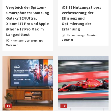
Vergleich der Spitzen-
iOS 18 Nutzungstipps:
Smartphones: Samsung
Verbesserung der
Galaxy S24 Ultra,
Effizienz und
Xiaomi 17 Pro und Apple
Optimierung der
iPhone 17 Pro Max im
Erfahrung
Langzeittest
5 Monaten ago
Dominic
Volkmar
4 Monaten ago
Dominic
Volkmar
TV
TV