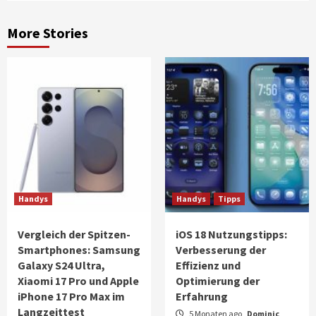
More Stories
Handys
Handys
Tipps
Vergleich der Spitzen-
iOS 18 Nutzungstipps:
Smartphones: Samsung
Verbesserung der
Galaxy S24 Ultra,
Effizienz und
Xiaomi 17 Pro und Apple
Optimierung der
iPhone 17 Pro Max im
Erfahrung
Langzeittest
5 Monaten ago
Dominic