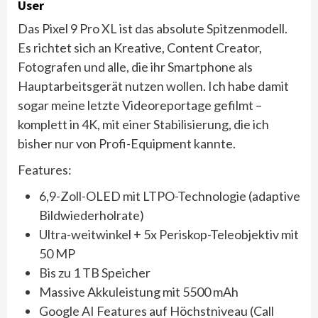
User
Das Pixel 9 Pro XL ist das absolute Spitzenmodell.
Es richtet sich an Kreative, Content Creator,
Fotografen und alle, die ihr Smartphone als
Hauptarbeitsgerät nutzen wollen. Ich habe damit
sogar meine letzte Videoreportage gefilmt –
komplett in 4K, mit einer Stabilisierung, die ich
bisher nur von Profi-Equipment kannte.
Features:
6,9-Zoll-OLED mit LTPO-Technologie (adaptive
Bildwiederholrate)
Ultra-weitwinkel + 5x Periskop-Teleobjektiv mit
50 MP
Bis zu 1 TB Speicher
Massive Akkuleistung mit 5500 mAh
Google AI Features auf Höchstniveau (Call