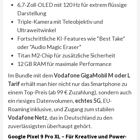
6,7-Zoll-OLED mit 120 Hz für extrem flüssige
Darstellung
Triple-Kamera mit Teleobjektiv und
Ultraweitwinkel
Fortschrittliche KI-Features wie “Best Take”
oder “Audio Magic Eraser”
Titan M2-Chip für zusätzliche Sicherheit
12 GB RAM für maximale Performance
Im Bundle mit dem
Vodafone GigaMobil M oder L
Tarif
erhält man hier nicht nur das Smartphone zu
einem Top-Preis (ab 99 € Zuzahlung), sondern auch
ein riesiges Datenvolumen,
echtes 5G
, EU-
Roaming inklusive, und Zugang zum stabilen
Vodafone Netz
, das in Deutschland zu den
zuverlässigsten überhaupt gehört.
Google Pixel 9 Pro XL – Für Kreative und Power-