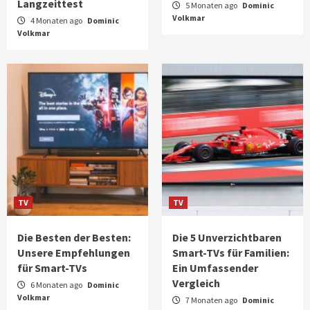
Langzeittest
5 Monaten ago
Dominic
Volkmar
4 Monaten ago
Dominic
Volkmar
TV
TV
Die Besten der Besten:
Die 5 Unverzichtbaren
Unsere Empfehlungen
Smart-TVs für Familien:
für Smart-TVs
Ein Umfassender
Vergleich
6 Monaten ago
Dominic
Volkmar
7 Monaten ago
Dominic