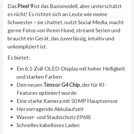
Das
Pixel 9
ist das Basismodell, aber unterschätzt
es nicht! Es richtet sich an Leute wie meine
Schwester – sie chattet, nutzt Social Media, macht
gerne Fotos von ihrem Hund, streamt Serien und
braucht ein Gerät, das zuverlässig, intuitiv und
unkompliziert ist.
Es bietet:
Ein 6,1-Zoll-OLED-Display mit hoher Helligkeit
und starken Farben
Den neuen
Tensor G4 Chip
, der für KI-
Features optimiert wurde
Eine starke Kamera mit 50 MP Hauptsensor
Hervorragende Akkulaufzeit
Wasser- und Staubschutz (IP68)
Schnelles kabelloses Laden