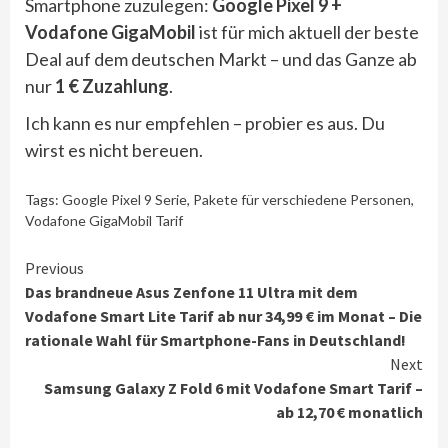
Smartphone zuzulegen:
Google Pixel 9 +
Vodafone GigaMobil
ist für mich aktuell der beste
Deal auf dem deutschen Markt – und das Ganze ab
nur
1 € Zuzahlung
.
Ich kann es nur empfehlen – probier es aus. Du
wirst es nicht bereuen.
Tags:
Google Pixel 9 Serie
,
Pakete für verschiedene Personen
,
Vodafone GigaMobil Tarif
Continue
Previous
Das brandneue Asus Zenfone 11 Ultra mit dem
Reading
Vodafone Smart Lite Tarif ab nur 34,99 € im Monat – Die
rationale Wahl für Smartphone-Fans in Deutschland!
Next
Samsung Galaxy Z Fold 6 mit Vodafone Smart Tarif –
ab 12,70 € monatlich