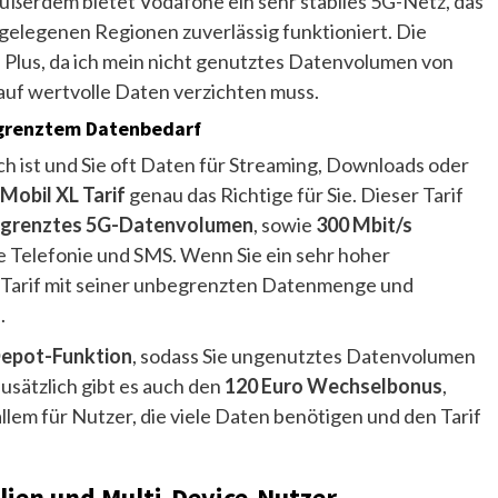
ußerdem bietet Vodafone ein sehr stabiles 5G-Netz, das
bgelegenen Regionen zuverlässig funktioniert. Die
s Plus, da ich mein nicht genutztes Datenvolumen von
uf wertvolle Daten verzichten muss.
begrenztem Datenbedarf
 ist und Sie oft Daten für Streaming, Downloads oder
Mobil XL Tarif
genau das Richtige für Sie. Dieser Tarif
grenztes 5G-Datenvolumen
, sowie
300 Mbit/s
 Telefonie und SMS. Wenn Sie ein sehr hoher
L Tarif mit seiner unbegrenzten Datenmenge und
.
epot-Funktion
, sodass Sie ungenutztes Datenvolumen
sätzlich gibt es auch den
120 Euro Wechselbonus
,
allem für Nutzer, die viele Daten benötigen und den Tarif
lien und Multi-Device-Nutzer