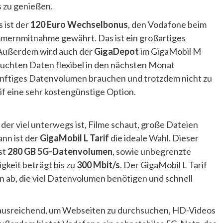
s zu genießen.
 ist der
120 Euro Wechselbonus
, den Vodafone beim
mernmitnahme gewährt. Das ist ein großartiges
. Außerdem wird auch der
GigaDepot
im GigaMobil M
rauchten Daten flexibel in den nächsten Monat
nünftiges Datenvolumen brauchen und trotzdem nicht zu
if eine sehr kostengünstige Option.
der viel unterwegs ist, Filme schaut, große Dateien
ann ist der
GigaMobil L Tarif
die ideale Wahl. Dieser
st
280 GB 5G-Datenvolumen
, sowie unbegrenzte
keit beträgt bis zu
300 Mbit/s
. Der GigaMobil L Tarif
n ab, die viel Datenvolumen benötigen und schnell
s ausreichend, um Webseiten zu durchsuchen, HD-Videos