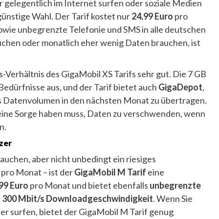
 gelegentlich im Internet surfen oder soziale Medien
günstige Wahl. Der Tarif kostet nur
24,99 Euro
pro
sowie unbegrenzte Telefonie und SMS in alle deutschen
uchen oder monatlich eher wenig Daten brauchen, ist
s-Verhältnis des GigaMobil XS Tarifs sehr gut. Die 7 GB
dürfnisse aus, und der Tarif bietet auch
GigaDepot
,
es Datenvolumen in den nächsten Monat zu übertragen.
h keine Sorge haben muss, Daten zu verschwenden, wenn
n.
zer
auchen, aber nicht unbedingt ein riesiges
pro Monat – ist der
GigaMobil M Tarif
eine
99 Euro
pro Monat und bietet ebenfalls
unbegrenzte
d
300 Mbit/s Downloadgeschwindigkeit
. Wenn Sie
r surfen, bietet der GigaMobil M Tarif genug