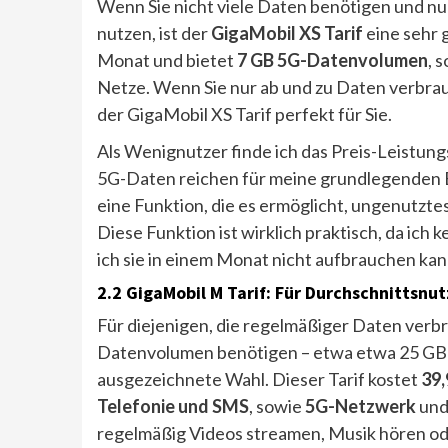
Wenn Sie nicht viele Daten benötigen und nur
nutzen, ist der
GigaMobil XS Tarif
eine sehr 
Monat und bietet
7 GB 5G-Datenvolumen
, 
Netze. Wenn Sie nur ab und zu Daten verbra
der GigaMobil XS Tarif perfekt für Sie.
Als Wenignutzer finde ich das Preis-Leistung
5G-Daten reichen für meine grundlegenden Be
eine Funktion, die es ermöglicht, ungenutzt
Diese Funktion ist wirklich praktisch, da ic
ich sie in einem Monat nicht aufbrauchen kan
2.2 GigaMobil M Tarif: Für Durchschnittsnut
Für diejenigen, die regelmäßiger Daten verbr
Datenvolumen benötigen – etwa etwa 25 GB 
ausgezeichnete Wahl. Dieser Tarif kostet
39,
Telefonie und SMS
, sowie
5G-Netzwerk
un
regelmäßig Videos streamen, Musik hören ode