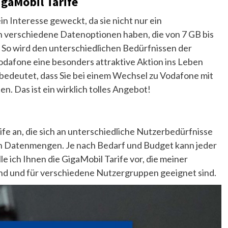
igaMobil Tarife
 Interesse geweckt, da sie nicht nur ein
h verschiedene Datenoptionen haben, die von 7 GB bis
So wird den unterschiedlichen Bedürfnissen der
dafone eine besonders attraktive Aktion ins Leben
 bedeutet, dass Sie bei einem Wechsel zu Vodafone mit
. Das ist ein wirklich tolles Angebot!
fe an, die sich an unterschiedliche Nutzerbedürfnisse
hen Datenmengen. Je nach Bedarf und Budget kann jeder
le ich Ihnen die GigaMobil Tarife vor, die meiner
d und für verschiedene Nutzergruppen geeignet sind.