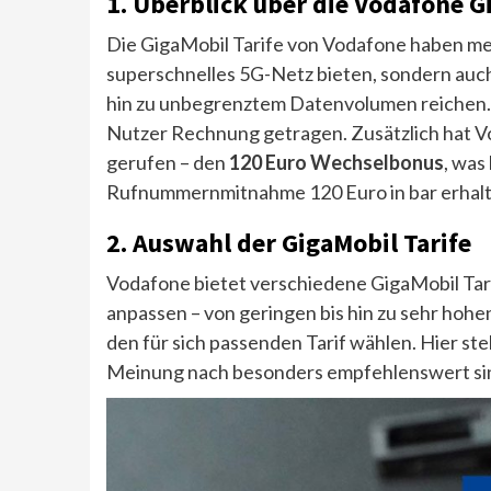
1. Überblick über die Vodafone G
Die GigaMobil Tarife von Vodafone haben mein
superschnelles 5G-Netz bieten, sondern auc
hin zu unbegrenztem Datenvolumen reichen. 
Nutzer Rechnung getragen. Zusätzlich hat Vo
gerufen – den
120 Euro Wechselbonus
, was
Rufnummernmitnahme 120 Euro in bar erhalten
2. Auswahl der GigaMobil Tarife
Vodafone bietet verschiedene GigaMobil Tari
anpassen – von geringen bis hin zu sehr ho
den für sich passenden Tarif wählen. Hier stel
Meinung nach besonders empfehlenswert sin