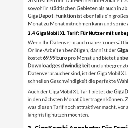
zu streamen und Dateien herunterzuladen. A
sowohl in städtischen Gebieten als auch in a
GigaDepot-Funktion
ist ebenfalls ein große
Monat zu Monat mitnehmen kann und so nie a
2.4 GigaMobil XL Tarif: Für Nutzer mit un
Wenn Ihr Datenverbrauch nahezu unersättlich
Online-Arbeiten benötigen, dann ist der
Giga
kostet
69,99 Euro
pro Monat und bietet
unbe
Downloadgeschwindigkeit
und unbegrenzte
Datenverbraucher sind, ist der GigaMobil X
schnellen Geschwindigkeit die perfekte Wahl
Auch der GigaMobil XL Tarif bietet die
GigaD
in den nächsten Monat übertragen können. Zu
was diesen Tarif noch attraktiver macht, vor 
langfristig nutzen möchten.
3. GigaKombi Angebote: Für Fami