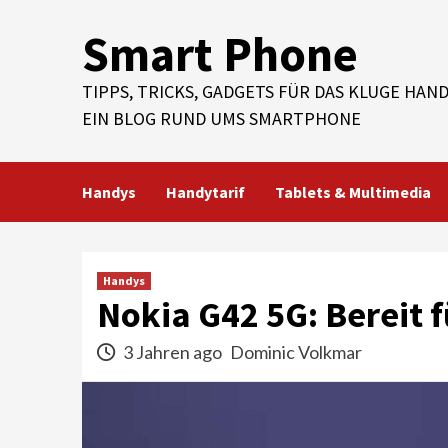
Skip
Smart Phone
to
content
TIPPS, TRICKS, GADGETS FÜR DAS KLUGE HAND
EIN BLOG RUND UMS SMARTPHONE
Handys
Handytarif
Tablets & Multimedia
Handys
Nokia G42 5G: Bereit 
3 Jahren ago
Dominic Volkmar