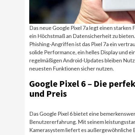
Das neue Google Pixel 7a legt einen starken 
ein Höchstmaß an Datensicherheit zu bieten
Phishing-Angriffen ist das Pixel 7a ein vertra
solide Performance, ein helles Display und 
regelmäßigen Android-Updates bleiben Nutze
neuesten Funktionen sicher nutzen.
Google Pixel 6 – Die perfe
und Preis
Das Google Pixel 6 bietet eine bemerkenswe
Benutzererfahrung. Mit seinem leistungsst
Kamerasystem liefert es außergewöhnliche Er