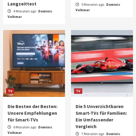
Langzeittest
5 Monaten ago
Dominic
Volkmar
4 Monaten ago
Dominic
Volkmar
TV
TV
Die Besten der Besten:
Die 5 Unverzichtbaren
Unsere Empfehlungen
Smart-TVs für Familien:
für Smart-TVs
Ein Umfassender
Vergleich
6 Monaten ago
Dominic
Volkmar
7 Monaten ago
Dominic