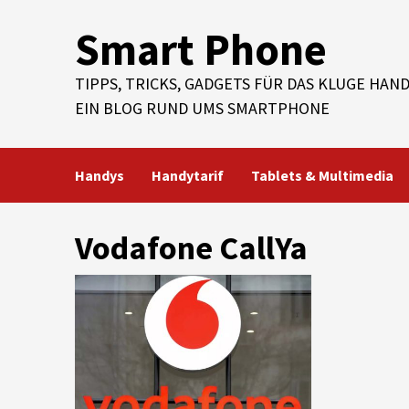
Skip
Smart Phone
to
content
TIPPS, TRICKS, GADGETS FÜR DAS KLUGE HAND
EIN BLOG RUND UMS SMARTPHONE
Handys
Handytarif
Tablets & Multimedia
Vodafone CallYa