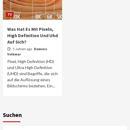
TV
Was Hat Es Mit Pixeln,
High Definition Und Uhd
Auf Sich?
3 Jahren ago
Dominic
Volkmar
Pixel, High Definition (HD)
und Ultra High Definition
(UHD) sind Begriffe, die sich
auf die Auflösung eines
Bildschirms beziehen. Ein...
Suchen