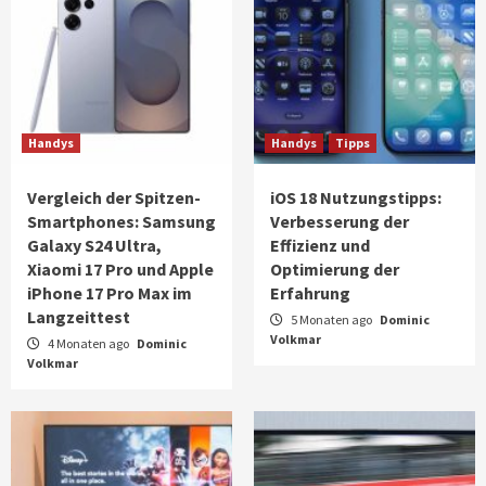
Handys
Handys
Tipps
Vergleich der Spitzen-
iOS 18 Nutzungstipps:
Smartphones: Samsung
Verbesserung der
Galaxy S24 Ultra,
Effizienz und
Xiaomi 17 Pro und Apple
Optimierung der
iPhone 17 Pro Max im
Erfahrung
Langzeittest
5 Monaten ago
Dominic
Volkmar
4 Monaten ago
Dominic
Volkmar