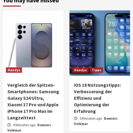
You may have missed
Handys
Handys
Tipps
Vergleich der Spitzen-
iOS 18 Nutzungstipps:
Smartphones: Samsung
Verbesserung der
Galaxy S24 Ultra,
Effizienz und
Xiaomi 17 Pro und Apple
Optimierung der
iPhone 17 Pro Max im
Erfahrung
Langzeittest
5 Monaten ago
Dominic
Volkmar
4 Monaten ago
Dominic
Volkmar