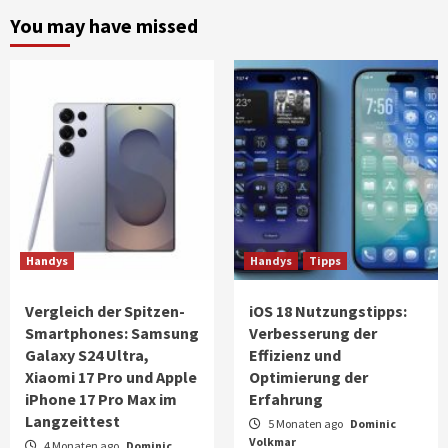
You may have missed
Handys
Handys
Tipps
Vergleich der Spitzen-
iOS 18 Nutzungstipps:
Smartphones: Samsung
Verbesserung der
Galaxy S24 Ultra,
Effizienz und
Xiaomi 17 Pro und Apple
Optimierung der
iPhone 17 Pro Max im
Erfahrung
Langzeittest
5 Monaten ago
Dominic
Volkmar
4 Monaten ago
Dominic