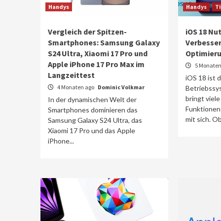
Handys
Handys
T
Vergleich der Spitzen-
iOS 18 Nu
Smartphones: Samsung Galaxy
Verbesser
S24 Ultra, Xiaomi 17 Pro und
Optimieru
Apple iPhone 17 Pro Max im
5 Monaten
Langzeittest
iOS 18 ist 
4 Monaten ago
Dominic Volkmar
Betriebssy
bringt vie
In der dynamischen Welt der
Funktionen
Smartphones dominieren das
mit sich. Ob 
Samsung Galaxy S24 Ultra, das
Xiaomi 17 Pro und das Apple
iPhone...