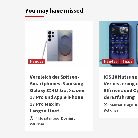
You may have missed
Handys
Handys
Tipps
Vergleich der Spitzen-
iOS 18 Nutzung
Smartphones: Samsung
Verbesserung 
Galaxy S24 Ultra, Xiaomi
Effizienz und 
17 Pro und Apple iPhone
der Erfahrung
17 Pro Max im
5 Monaten ago
D
Langzeittest
Volkmar
4 Monaten ago
Dominic
Volkmar