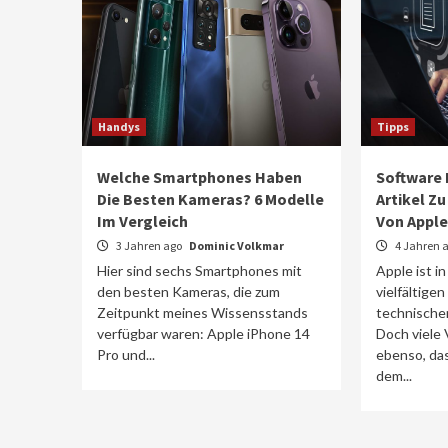
Handys
Tipps
Welche Smartphones Haben
Software
Die Besten Kameras? 6 Modelle
Artikel 
Im Vergleich
Von Apple
3 Jahren ago
Dominic Volkmar
4 Jahren 
Hier sind sechs Smartphones mit
Apple ist in
den besten Kameras, die zum
vielfältige
Zeitpunkt meines Wissensstands
technische
verfügbar waren: Apple iPhone 14
Doch viele
Pro und...
ebenso, da
dem...