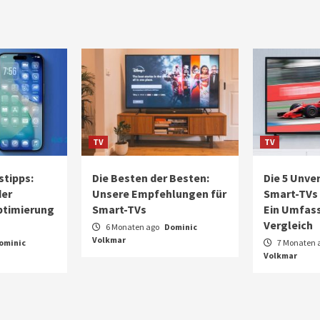
TV
TV
stipps:
Die Besten der Besten:
Die 5 Unve
der
Unsere Empfehlungen für
Smart-TVs 
Optimierung
Smart-TVs
Ein Umfas
Vergleich
6 Monaten ago
Dominic
Volkmar
ominic
7 Monaten 
Volkmar