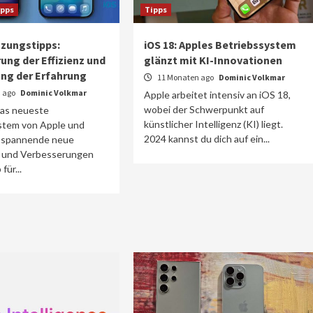
ipps
Tipps
tzungstipps:
iOS 18: Apples Betriebssystem
ung der Effizienz und
glänzt mit KI-Innovationen
ng der Erfahrung
11 Monaten ago
Dominic Volkmar
 ago
Dominic Volkmar
Apple arbeitet intensiv an iOS 18,
wobei der Schwerpunkt auf
das neueste
künstlicher Intelligenz (KI) liegt.
stem von Apple und
2024 kannst du dich auf ein...
le spannende neue
 und Verbesserungen
für...